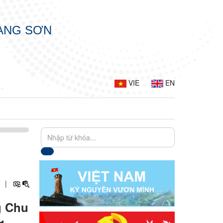
LẠNG SƠN
VIE
EN
+
|
g Chu