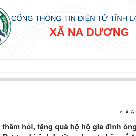
CỔNG THÔNG TIN ĐIỆN TỬ TỈNH 
XÃ NA DƯƠNG
A
A
-
A
thăm hỏi, tặng quà hộ hộ gia đình ôn