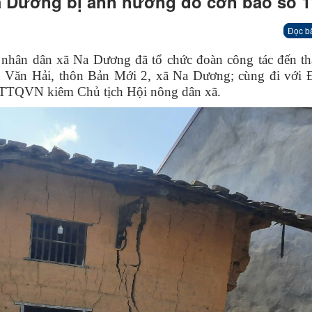
Na Dương bị ảnh hưởng do cơn bão số 1
Đọc b
nhân dân xã Na Dương đã tổ chức đoàn công tác đến th
u Văn Hải, thôn Bản Mới 2, xã Na Dương; cùng đi với 
TTQVN kiêm Chủ tịch Hội nông dân xã.