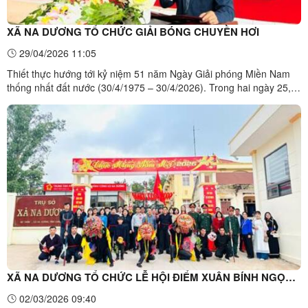
XÃ NA DƯƠNG TỔ CHỨC GIẢI BÓNG CHUYỀN HƠI
29/04/2026 11:05
Thiết thực hướng tới kỷ niệm 51 năm Ngày Giải phóng Miền Nam
thống nhất đất nước (30/4/1975 – 30/4/2026). Trong hai ngày 25,
26/4/2026, UBND xã Na Dương, tỉnh Lạng Sơn tổ chức Giải Bóng
chuyền hơi năm 2026. Đồng chí Lành Văn Kiên, Phó Chủ tịch
UBND xã phát biểu khai mạc GiảiGiải lần này có 16 đội ...
XÃ NA DƯƠNG TỔ CHỨC LỄ HỘI ĐIỂM XUÂN BÍNH NGỌ
2026
02/03/2026 09:40