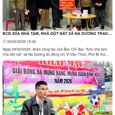
BCĐ XÓA NHÀ TẠM, NHÀ DỘT NÁT XÃ NA DƯƠNG TRAO
KINH PHÍ HỖ TRỢ XÂY MỚI NHÀ Ở
09/02/2026 15:06
Ngày 09/02/2026, đoàn công tác của Ban Chỉ đạo “Xóa nhà tạm,
nhà dột nát” xã Na Dương do đồng chí Vi Văn Thức, Phó Bí thư
Đảng ủy, Chủ tịch UBND xã Na Dương làm Trưởng đoàn đã đến
trao tặng kinh phí hỗ trợ xóa nhà tạm, nhà dột nát tại Thôn 2, xã Na
Dương.Đoàn công tác trao kinh phí hỗ trợ xóa nhà ...