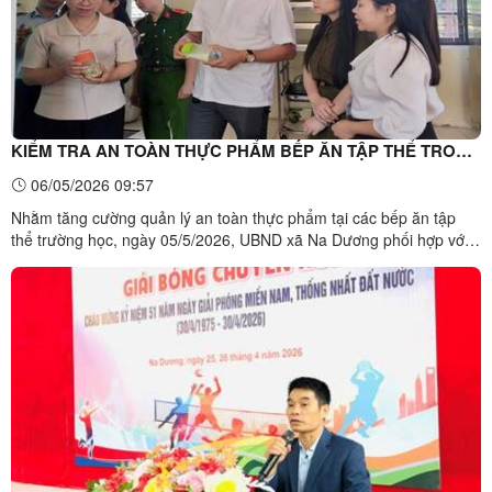
KIỂM TRA AN TOÀN THỰC PHẨM BẾP ĂN TẬP THỂ TRONG
TRƯỜNG HỌC
06/05/2026 09:57
Nhằm tăng cường quản lý an toàn thực phẩm tại các bếp ăn tập
thể trường học, ngày 05/5/2026, UBND xã Na Dương phối hợp với
Đội Quản lý thị trường số 3 đã tổ chức kiểm tra bếp ăn bán trú tại
các trường Mầm non Đông Quan và trường Mầm non Na Dương.
Tham gia với đoàn có đồng chí Lê Văn Hưởng – Phó Chủ ...