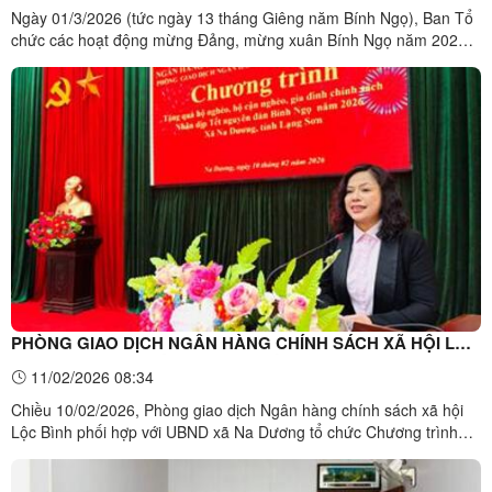
Ngày 01/3/2026 (tức ngày 13 tháng Giêng năm Bính Ngọ), Ban Tổ
chức các hoạt động mừng Đảng, mừng xuân Bính Ngọ năm 2026
xã Na Dương tổ chức khai mạc lễ hội Na Dương. Dự có các đồng
chí là lãnh đạo cấp ủy, chính quyền địa phương; cán bộ, công
chức, viên chức, đơn vị lực lượng vũ trang, doanh nghiệp ...
PHÒNG GIAO DỊCH NGÂN HÀNG CHÍNH SÁCH XÃ HỘI LỘC
BÌNH TẶNG QUÀ TẾT NGUYÊN ĐẤN TẠI XÃ NA DƯƠNG
11/02/2026 08:34
Chiều 10/02/2026, Phòng giao dịch Ngân hàng chính sách xã hội
Lộc Bình phối hợp với UBND xã Na Dương tổ chức Chương trình
tặng quà cho hộ nghèo, cận nghèo, gia đình chính sách trên địa
bàn xã Na Dương nhân dịp Tết Nguyên đán Bính Ngọ năm 2026.