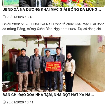
UBND XÃ NA DƯƠNG KHAI MẠC GIẢI BÓNG ĐÁ MỪNG
ĐẢNG, MỪNG XUÂN BÍNH NGỌ NĂM 2026
29/01/2026 16:43
Chiều 28/01/2026, UBND xã Na Dương tổ chức Khai mạc Giải Bóng
đã mừng Đảng, mừng Xuân Bính Ngọ năm 2026. Dự có đồng chí
Lành Văn Kiên, Phó Chủ tịch UBND xã; đại diện lãnh đạo một số
Phòng, ban, cơ quan, đơn vị; lãnh đạo cấp ủy, chính quyền các
thôn trên địa bàn và các đoàn vận động viên tham gia ...
BAN CHỈ ĐẠO XÓA NHÀ TẠM, NHÀ DỘT NÁT XÃ NA
DƯƠNG TRAO KINH PHÍ HỖ TRỢ SỬA CHỮA NHÀ Ở CHO
28/01/2026 13:41
02 HỘ GIA ĐÌNH