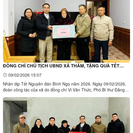
Dự về phía xã có đồng chí Lành Văn Kiên, Phó Chủ tịch ...
ĐỒNG CHÍ CHỦ TỊCH UBND XÃ THĂM, TẶNG QUÀ TẾT
NGUYÊN ĐÁN NĂM 2026
09/02/2026 15:07
Nhân dịp Tết Nguyên đán Bính Ngọ năm 2026. Ngày 09/02/2026,
đoàn công tác của xã do đồng chí Vi Văn Thức, Phó Bí thư Đảng
ủy, Chủ tịch UBND xã Na Dương làm Trưởng đoàn đã đến thăm,
tặng quà tết 03 gia đình chính sách, người có công trên địa bàn
xã.Đoàn công tác tặng quà gia đình bà Hoàng Thị ...