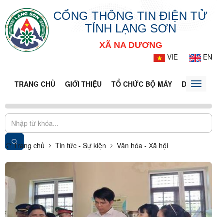
CỔNG THÔNG TIN ĐIỆN TỬ
TỈNH LẠNG SƠN
XÃ NA DƯƠNG
VIE
EN
TRANG CHỦ
GIỚI THIỆU
TỔ CHỨC BỘ MÁY
DOANH NG
Toggle
naviga
Trang chủ
Tin tức - Sự kiện
Văn hóa - Xã hội