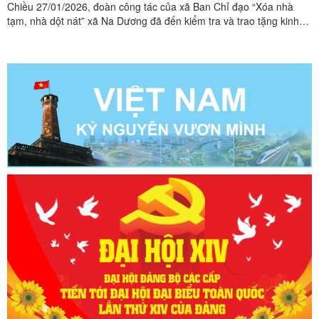
Chiều 27/01/2026, đoàn công tác của xã Ban Chỉ đạo “Xóa nhà
tạm, nhà dột nát” xã Na Dương đã đến kiểm tra và trao tặng kinh
phí hỗ trợ xóa nhà tạm, nhà dột nát cho 02 hộ gia đình hộ nghèo,
cận nghèo ở thôn Khòn Tòng và thôn 6, xã Na Dương.Đại diện hộ
gia đình Anh Chu Văn Tuấn nhận kinh phí hỗ ...