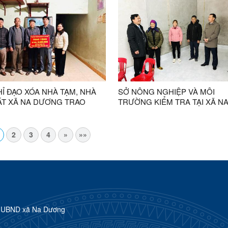
Ỉ ĐẠO XÓA NHÀ TẠM, NHÀ
SỞ NÔNG NGHIỆP VÀ MÔI
ÁT XÃ NA DƯƠNG TRAO
TRƯỜNG KIỂM TRA TẠI XÃ N
PHÍ HỖ TRỢ SỬA CHỮA NHÀ
DƯƠNG
02 HỘ GIA ĐÌNH
2
3
4
»
»»
h UBND xã Na Dương