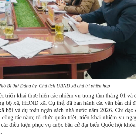
hó Bí thư Đảng ủy, Chủ tịch UBND xã chủ trì phiên họp
ệc triển khai thực hiện các nhiệm vụ trọng tâm tháng 01 và
g bộ xã, HĐND xã. Cụ thể, đã ban hành các văn bản chỉ đ
 xã hội và dự toán ngân sách nhà nước năm 2026. Chỉ đạo 
ông tác năm; tổ chức quán triệt, triển khai nhiệm vụ nga
t các điều kiện phục vụ cuộc bầu cử đại biểu Quốc hội khó
.