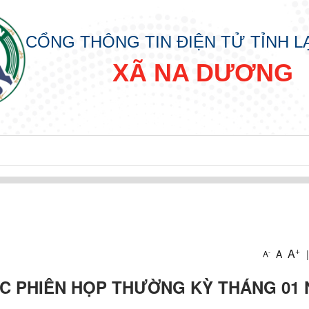
CỔNG THÔNG TIN ĐIỆN TỬ TỈNH 
XÃ NA DƯƠNG
+
A
A
|
-
A
C PHIÊN HỌP THƯỜNG KỲ THÁNG 01