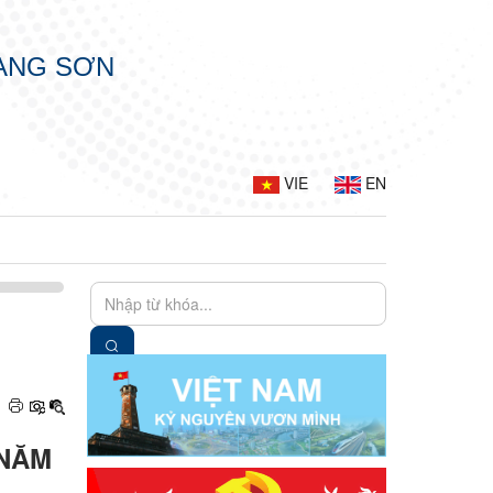
LẠNG SƠN
VIE
EN
 NĂM