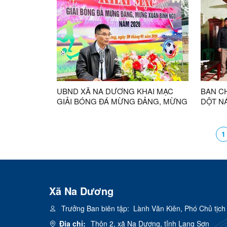
UBND XÃ NA DƯƠNG KHAI MẠC
BAN CH
GIẢI BÓNG ĐÁ MỪNG ĐẢNG, MỪNG
DỘT N
XUÂN BÍNH NGỌ NĂM 2026
KINH 
Ở CHO 
1
Xã Na Dương
Trưởng Ban biên tập:
Lành Văn Kiên, Phó Chủ tịc
Địa chỉ:
Thôn 2, xã Na Dương, tỉnh Lạng Sơn