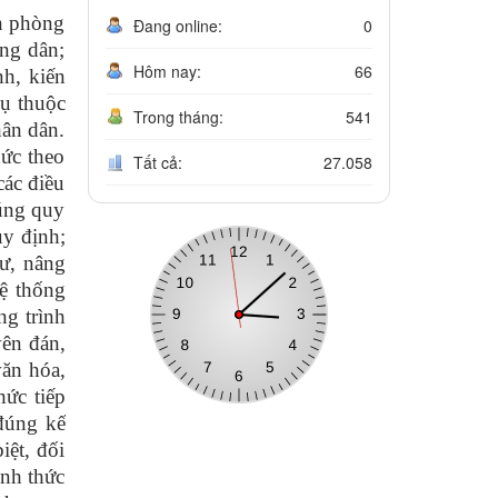
n phòng
Đang online:
0
ng dân;
Hôm nay:
66
nh, kiến
vụ thuộc
Trong tháng:
541
hân dân.
hức theo
Tất cả:
27.058
các điều
đúng quy
uy định;
tư, nâng
ệ thống
ng trình
yên đán,
văn hóa,
hức tiếp
 đúng kế
iệt, đối
ính thức