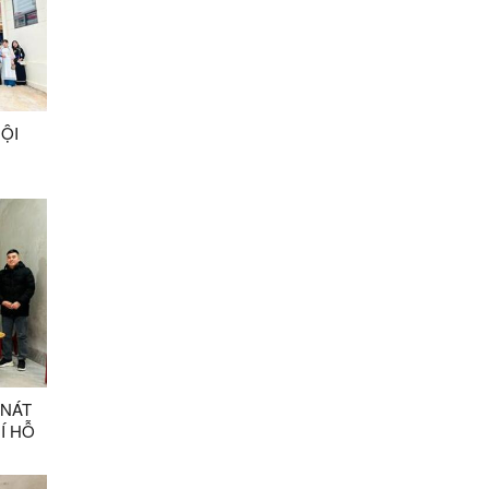
ỘI
 NÁT
Í HỖ