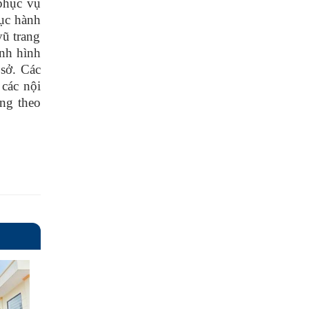
phục vụ
tục hành
vũ trang
ình hình
 sở. Các
các nội
ợng theo