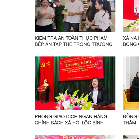
KIỂM TRA AN TOÀN THỰC PHẨM
XÃ NA
BẾP ĂN TẬP THỂ TRONG TRƯỜNG
BÓNG 
HỌC
PHÒNG GIAO DỊCH NGÂN HÀNG
ĐỒNG 
CHÍNH SÁCH XÃ HỘI LỘC BÌNH
THĂM, TẶN
TẶNG QUÀ TẾT NGUYÊN ĐẤN TẠI
ĐÁN N
XÃ NA DƯƠNG