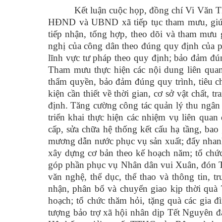
Kết luận cuộc họp, đồng chí Vi Văn 
HĐND và UBND xã tiếp tục tham mưu, giúp 
tiếp nhận, tổng hợp, theo dõi và tham mưu g
nghị của công dân theo đúng quy định của ph
lĩnh vực tư pháp theo quy định; bảo đảm đún
Tham mưu thực hiện các nội dung liên quan 
thẩm quyền, bảo đảm đúng quy trình, tiêu c
kiện cần thiết về thời gian, cơ sở vật chất, t
định. Tăng cường công tác quản lý thu ngân s
triển khai thực hiện các nhiệm vụ liên quan
cấp, sửa chữa hệ thống kết cấu hạ tầng, b
mương dẫn nước phục vụ sản xuất; đẩy nhanh
xây dựng cơ bản theo kế hoạch năm; tổ chức
góp phần phục vụ Nhân dân vui Xuân, đón Tết
văn nghệ, thể dục, thể thao và thông tin, t
nhận, phân bổ và chuyển giao kịp thời quà 
hoạch; tổ chức thăm hỏi, tặng quà các gia đ
tượng bảo trợ xã hội nhân dịp Tết Nguyên đ