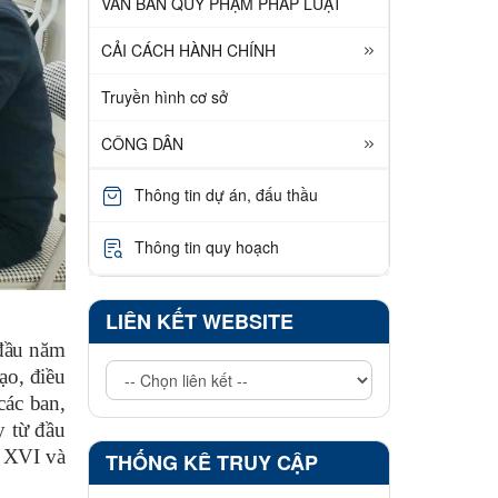
VĂN BẢN QUY PHẠM PHÁP LUẬT
CẢI CÁCH HÀNH CHÍNH
Truyền hình cơ sở
CÔNG DÂN
Thông tin dự án, đấu thầu
Thông tin quy hoạch
LIÊN KẾT WEBSITE
 đầu năm
ạo, điều
các ban,
y từ đầu
a XVI và
THỐNG KÊ TRUY CẬP