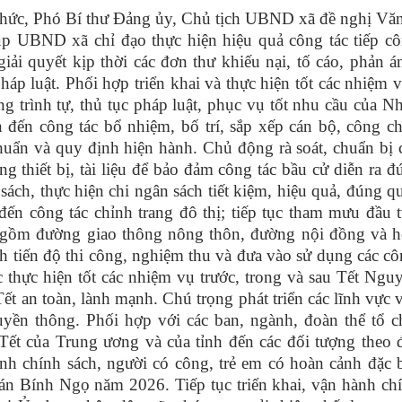
Thức, Phó Bí thư Đảng ủy, Chủ tịch UBND xã đề nghị Vă
UBND xã chỉ đạo thực hiện hiệu quả công tác tiếp cô
iải quyết kịp thời các đơn thư khiếu nại, tố cáo, phản á
áp luật. Phối hợp triển khai và thực hiện tốt các nhiệm 
g trình tự, thủ tục pháp luật, phục vụ tốt nhu cầu của N
đến công tác bổ nhiệm, bố trí, sắp xếp cán bộ, công c
huẩn và quy định hiện hành. Chủ động rà soát, chuẩn bị 
rang thiết bị, tài liệu để bảo đảm công tác bầu cử diễn ra 
ách, thực hiện chi ngân sách tiết kiệm, hiệu quả, đúng q
 đến công tác chỉnh trang đô thị; tiếp tục tham mưu đầu 
ao gồm đường giao thông nông thôn, đường nội đồng và h
 tiến độ thi công, nghiệm thu và đưa vào sử dụng các cô
 thực hiện tốt các nhiệm vụ trước, trong và sau Tết Ngu
 an toàn, lành mạnh. Chú trọng phát triển các lĩnh vực 
ruyền thông. Phối hợp với các ban, ngành, đoàn thể tổ c
Tết của Trung ương và của tỉnh đến các đối tượng theo
ình chính sách, người có công, trẻ em có hoàn cảnh đặc b
án Bính Ngọ năm 2026. Tiếp tục triển khai, vận hành ch