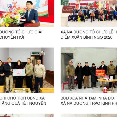
 DƯƠNG TỔ CHỨC GIẢI
XÃ NA DƯƠNG TỔ CHỨC LỄ H
CHUYỀN HƠI
ĐIỂM XUÂN BÍNH NGỌ 2026
CHÍ CHỦ TỊCH UBND XÃ
BCĐ XÓA NHÀ TẠM, NHÀ DỘT
G QUÀ TẾT NGUYÊN
XÃ NA DƯƠNG TRAO KINH PH
ĂM 2026
TRỢ XÂY MỚI NHÀ Ở