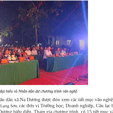
đại biểu và Nhân dân dự chương trình văn nghệ
nhân dân xã Na Dương được đón xem các tiết mục văn ngh
các đơn vị Trường học, Doanh nghiệp, Câu lạc 
h Lạng Sơn,
 Dương biểu diễn. Tham gia chương trình có 15 tiết mục 