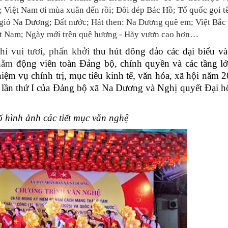
; Việt Nam ơi mùa xuân đến rồi; Đôi dép Bác Hồ; Tổ quốc gọi t
gió Na Dương; Đất nước; Hát then: Na Dương quê em; Việt Bắc
ệt Nam; Ngày mới trên quê hương - Hãy vươn cao hơn…
hí vui tươi, phấn khởi
thu hút đông đảo các đại biểu v
hằm
động viên toàn Đảng bộ, chính quyền và các tầng l
nhiệm vụ chính trị, mục tiêu kinh tế, văn hóa, xã hội năm 
 lần thứ I của Đảng bộ xã Na Dương và Nghị quyết Đại 
ố hình ảnh các tiết mục văn nghệ