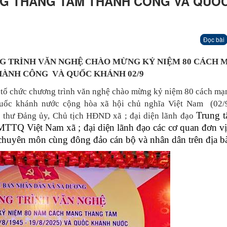
NG THÁNG TÁM THÀNH CÔNG VÀ QUỐ
Đọc bài
G TRÌNH VĂN NGHỆ CHÀO MỪNG KỶ NIỆM 80 CÁCH 
ÀNH CÔNG VÀ QUỐC KHÁNH 02/9
ổ chức chương trình văn nghệ chào mừng kỷ niệm 80 cách mạ
Quốc khánh nước cộng hòa xã hội chủ nghĩa Việt Nam (02/
Trung 
 thư Đảng ủy, Chủ tịch HĐND xã ; đại diện lãnh đạo
TQ Việt Nam xã ; đại diện lãnh đạo các cơ quan đơn vị
 chuyên môn cùng đông đảo cán bộ và nhân dân trên địa b