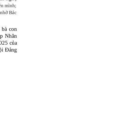
ên mình;
 nhớ Bác
à bà con
ớp Nhân
2025 của
hội Đảng