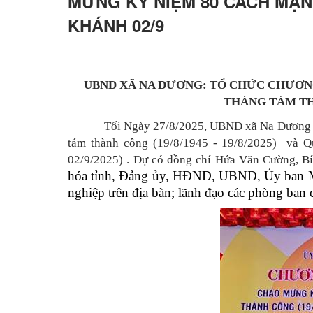
MỪNG KỶ NIỆM 80 CÁCH MẠ
KHÁNH 02/9
UBND XÃ NA DƯƠNG: TỔ CHỨC CHƯƠN
THÁNG TÁM TH
Tối Ngày 27/8/2025, UBND xã Na Dương t
tám thành công (19/8/1945 - 19/8/2025) và 
02/9/2025) . Dự có đồng chí Hứa Văn Cường, Bí
hóa tỉnh, Đảng ủy, HĐND, UBND, Ủy ban MT
nghiệp trên địa bàn; lãnh đạo các phòng ban