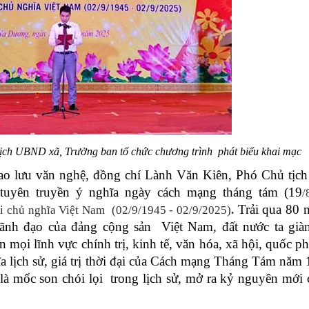
ịch UBND xã, Trưởng ban tổ chức chương trình phát biểu khai mạc
 giao lưu văn nghệ, đồng chí Lành Văn Kiên, Phó Chủ tị
tuyên truyền ý nghĩa ngày cách mạng tháng tám (19
/
Trải qua 80 
 chủ nghĩa Việt Nam (02/9/1945 - 02/9/2025)
.
lãnh đạo của đảng cộng sản Việt Nam, đất nước ta già
ên mọi lĩnh vực chính trị, kinh tế, văn hóa, xã hội, quốc p
ĩa lịch sử, giá trị thời đại của Cách mạng Tháng Tám năm
à mốc son chói lọi trong lịch sử, mở ra kỷ nguyên mới