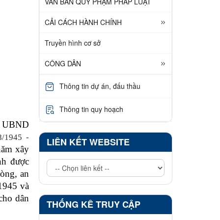
VĂN BẢN QUY PHẠM PHÁP LUẬT
CẢI CÁCH HÀNH CHÍNH
Truyền hình cơ sở
CÔNG DÂN
Thông tin dự án, đấu thầu
Thông tin quy hoạch
ch UBND
8/1945 -
LIÊN KẾT WEBSITE
năm xây
nh được
hòng, an
 1945 và
 cho dân
THỐNG KÊ TRUY CẬP