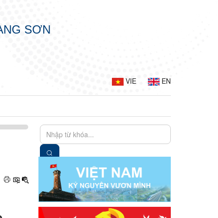
LẠNG SƠN
VIE
EN