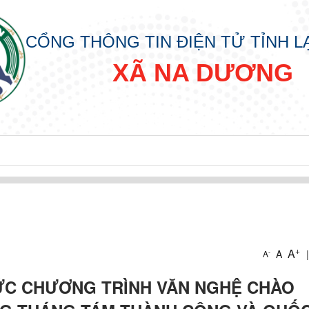
CỔNG THÔNG TIN ĐIỆN TỬ TỈNH 
XÃ NA DƯƠNG
+
A
A
|
-
A
ỨC CHƯƠNG TRÌNH VĂN NGHỆ CHÀO