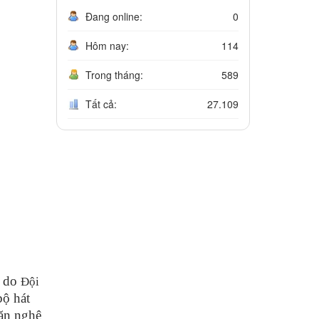
Đang online:
0
Hôm nay:
114
Trong tháng:
589
Tất cả:
27.109
ệ do
Đội
bộ hát
văn nghệ