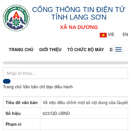
CỔNG THÔNG TIN ĐIỆN TỬ
TỈNH LẠNG SƠN
XÃ NA DƯƠNG
VIE
EN
TRANG CHỦ
GIỚI THIỆU
TỔ CHỨC BỘ MÁY
DOANH NG
Toggle
naviga
Trang chủ
Văn bản chỉ đạo điều hành
Tiêu đề văn bản
Về việc điều chỉnh một số nội dung của Quyế
Số hiệu
623/QĐ-UBND
Phạm vi