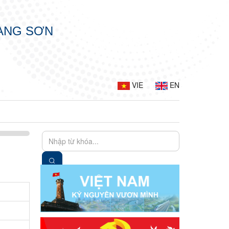
LẠNG SƠN
VIE
EN