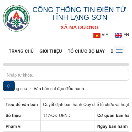
CỔNG THÔNG TIN ĐIỆN TỬ
TỈNH LẠNG SƠN
XÃ NA DƯƠNG
VIE
EN
TRANG CHỦ
GIỚI THIỆU
TỔ CHỨC BỘ MÁY
DOANH NG
Toggle
naviga
Trang chủ
Văn bản chỉ đạo điều hành
Tiêu đề văn bản
Quyết định ban hành Quy chế tổ chức và hoạt 
Số hiệu
147/QĐ-UBND
Cơ quan ban hà
Phạm vi
Ngày ban hành