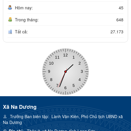
Hôm nay:
45
Trong tháng:
648
Tất cả:
27.173
Xã Na Dương
Trưởng Ban biên tập:
Lành Văn Kiên, Phó Chủ tịch UBND xã
Na Dương
Địa chỉ:
Thôn 2, xã Na Dương, tỉnh Lạng Sơn