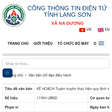
CỔNG THÔNG TIN ĐIỆN TỬ
TỈNH LẠNG SƠN
XÃ NA DƯƠNG
VIE
EN
TRANG CHỦ
GIỚI THIỆU
TỔ CHỨC BỘ MÁY
DOANH NG
Toggle
naviga
Trang chủ
Văn bản chỉ đạo điều hành
Tiêu đề văn bản
KẾ HOẠCH Tuyên truyền thực hiện quy định về q
Số hiệu
17/KH-UBND
Cơ quan ban
Phạm vi
Ngày ban hà