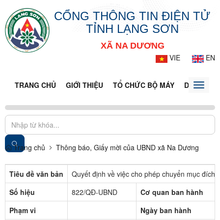
CỔNG THÔNG TIN ĐIỆN TỬ
TỈNH LẠNG SƠN
XÃ NA DƯƠNG
VIE
EN
TRANG CHỦ
GIỚI THIỆU
TỔ CHỨC BỘ MÁY
DOANH NG
Toggle
naviga
Trang chủ
Thông báo, Giấy mời của UBND xã Na Dương
Tiêu đề văn bản
Quyết định về việc cho phép chuyển mục đích 
Số hiệu
822/QĐ-UBND
Cơ quan ban hành
Phạm vi
Ngày ban hành