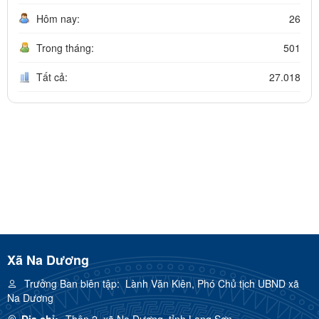
Hôm nay:
26
Trong tháng:
501
Tất cả:
27.018
Xã Na Dương
Trưởng Ban biên tập:
Lành Văn Kiên, Phó Chủ tịch UBND xã
Na Dương
Địa chỉ:
Thôn 2, xã Na Dương, tỉnh Lạng Sơn